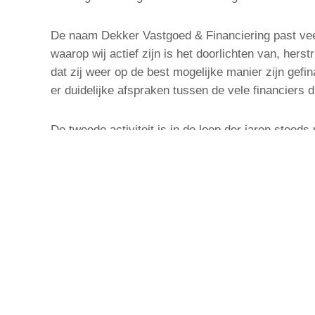
De naam Dekker Vastgoed & Financiering past veel 
waarop wij actief zijn is het doorlichten van, her
dat zij weer op de best mogelijke manier zijn gef
er duidelijke afspraken tussen de vele financiers 
De tweede activiteit is in de loop der jaren steed
beleggers en handelaren. Ook dit traject kan door
gevraagde financiering. Wij zorgen dan ook dat u 
partijen die dit graag willen financieren.
Door het financieren van verhuurd onroerend goed
goed bij elkaar konden brengen. Wij beschikken do
geïnteresseerde kopers en verkopers. Dus was het
onze bedrijfsactiviteiten.