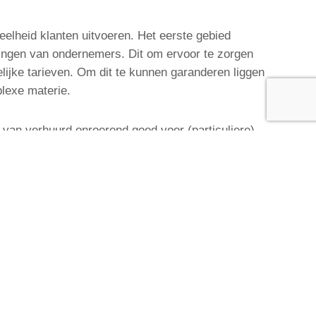
elheid klanten uitvoeren. Het eerste gebied
ieringen van ondernemers. Dit om ervoor te zorgen
lijke tarieven. Om dit te kunnen garanderen liggen
plexe materie.
n van verhuurd onroerend goed voor (particuliere)
 wij van begin tot eind het gehele proces van de
nze goede afspraken met grote gedegen en solide
 ook aan- en verkopers van verhuurd onroerend
erend goed dan ook over een groot netwerk van
roerend goed dan ook een logische uitbreiding van