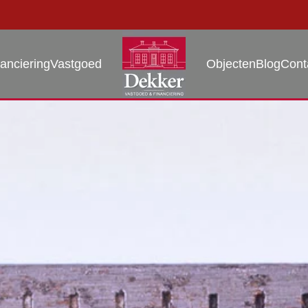
anciering
Vastgoed
Objecten
Blog
Cont