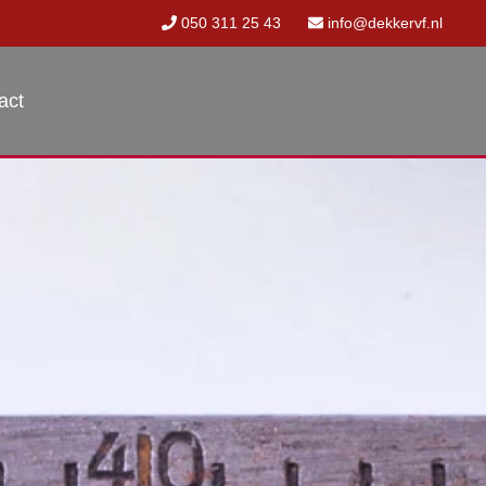
050 311 25 43
info@dekkervf.nl
act