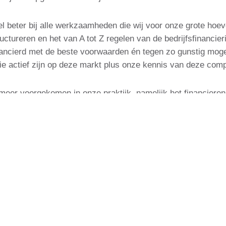
beter bij alle werkzaamheden die wij voor onze grote hoeve
structureren en het van A tot Z regelen van de bedrijfsfinanc
inancierd met de beste voorwaarden én tegen zo gunstig moge
die actief zijn op deze markt plus onze kennis van deze com
s meer voorgekomen in onze praktijk, namelijk het financiere
 u volledig worden uitbesteed aan ons kantoor. Dan verzorgen
door kunt gaan met uw activiteiten én kunt profiteren van o
 kwamen wij steeds vaker in aanraking met de vraag of wij
or onze ruim 10 jaar lange ervaring in het (verhuurd) onro
 bemiddelen tussen deze twee partijen in het (verhuurd) on